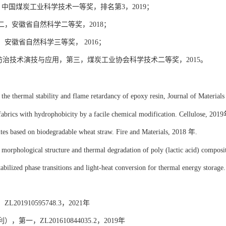
，中国煤炭工业科学技术一等奖，排名第
3
，
2019
；
二，安徽省自然科学二等奖，
2
018
；
，安徽省自然科学三等奖，
2016
；
防治技术演技与应用，第三，煤炭工业协会科学技术二等奖，
2015
。
on the thermal stability and flame retardancy of epoxy resin, Journal of Materia
fabrics with hydrophobicity by a facile chemical modification. Cellulose, 2019
tes based on biodegradable wheat straw. Fire and Materials, 2018
年
.
 morphological structure and thermal degradation of poly (lactic acid) composi
stabilized phase transitions and light-heat conversion for thermal energy stor
，
ZL
201910595748.3
，
2021
年
利）
，
第一，
ZL
201610844035.2
，
2019
年