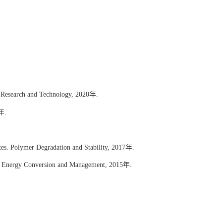
ls Research and Technology, 2020
年
.
年
.
tes.
Polymer Degradation and Stability, 2017
年
.
age. Energy Conversion and Management, 2015
年
.