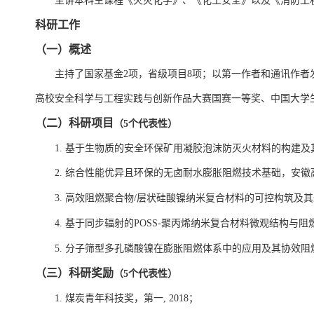
主讲
本科生
课程
《火灾化学》、《化工安全》以及《消防工
科研工作
（一）概述
主持了国家基金
2
项，省级项目
8
项；以第一作者和通讯作者
高校安全科学与工程实践与创新作品大赛国赛一等奖、中国大学
（二）科研项目
（
5
个代表性）
1
.
基于生物质的安全环保矿用凝胶泡沫防灭火材料的构建及
2.
综合性能优异且环保的无卤耐水膨胀阻燃技术基础，安徽
3.
高效阻燃聚合物
/
层状硅酸镍纳米复合材料的可控构筑及
4.
基于同步辐射的
POSS-
聚丙烯纳米复合材料微观结构与阻
5.
分子筛型多孔磷酸镍在膨胀阻燃体系中的应用及其协效阻
（三）科研奖励
（
5
个代表性）
1.
煤炭青年科技奖，第一
, 2018
；