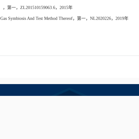
）
，
第一，
ZL
201510159063.6
，
2015
年
d Gas Symbiosis And Test Method Thereof
，
第一，
NL2020226
，
2019
年
hui University of Science and Technology 2020 All
地址： 安徽省淮南市泰丰大街168号 邮编 232001
联系电话：0554-6663285（办公室）