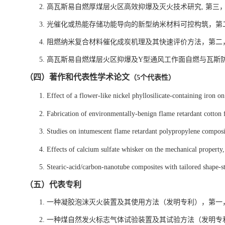
2.
高瓦斯易自燃厚煤层火区高效抑爆及灭火技术研究
,
第三
3.
光催化或热能存储功能导向的新型纳米材料可控构筑，第
4.
阻燃纳米复合材料催化成炭机理及其快速评价方法，第二
5.
高瓦斯易自燃煤层火区抑爆及
Y
型通风工作面自燃与瓦斯
（四）著作和代表性学术论文
（
5
个代表性）
1
.
Effect of a flower-like nickel phyllosilicate-containing iron 
2
.
Fabrication of environmentally-benign flame retardant cotton 
3.
Studies on intumescent flame retardant polypropylene composi
4
.
Effects of calcium sulfate whisker on the mechanical property,
5. Stearic-acid/carbon-nanotube composites with tailored shape-
（
五
）
代表专利
1
.
一种凝胶泡沫灭火装置及其使用方法（发明专利），第一
2
.
一种煤自然发火标志气体试验装置及其试验方法
（发明专